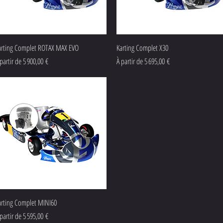
Aperçu rapide
Aperçu rapide
arting Complet ROTAX MAX EVO
Karting Complet X30
ix promotionnel
Prix promotionnel
partir de
5 900,00 €
À partir de
5 695,00 €
Aperçu rapide
arting Complet MINI60
ix promotionnel
partir de
5 595,00 €