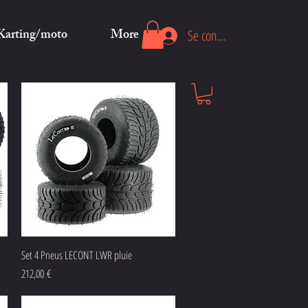
Karting/moto
More
Se connecter
Aperçu rapide
Set 4 Pneus LECONT LWR pluie
Prix
212,00 €