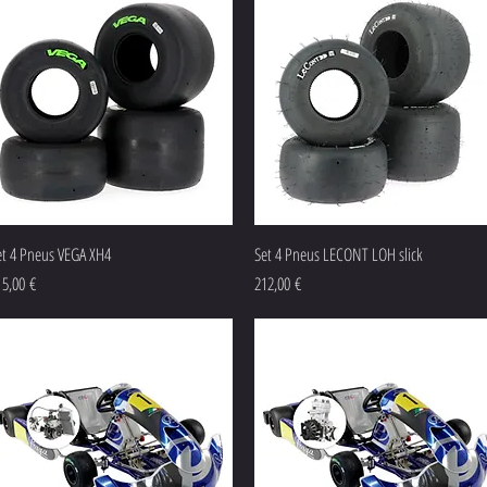
Aperçu rapide
Aperçu rapide
et 4 Pneus VEGA XH4
Set 4 Pneus LECONT LOH slick
ix
Prix
15,00 €
212,00 €