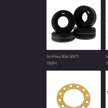
Aperçu rapide
Set 4 Pneus VEGA CADETTI
S
Prix
Pr
158,00 €
2