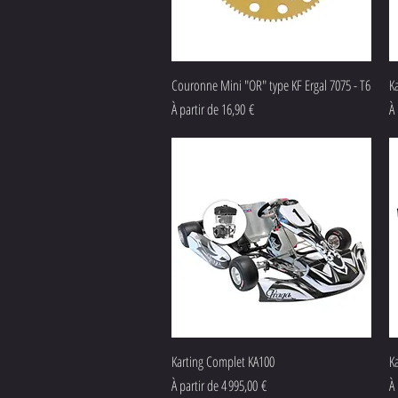
Aperçu rapide
Couronne Mini "OR" type KF Ergal 7075 - T6
K
Prix promotionnel
Pr
À partir de
16,90 €
À 
Aperçu rapide
Karting Complet KA100
K
Prix promotionnel
Pr
À partir de
4 995,00 €
À 