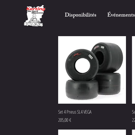
Disponibilités
Événements
Aperçu rapide
Set 4 Pneus SL4 VEGA
S
Prix
Pr
205,00 €
2