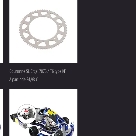
Aperçu rapide
Couronne SL Ergal 7075 / T6 type KF
Prix promotionnel
À partir de
24,98 €