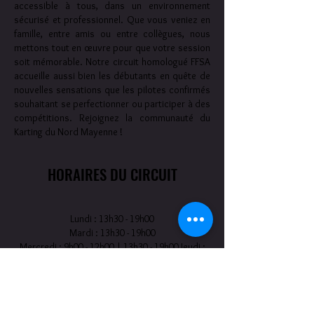
accessible à tous, dans un environnement
sécurisé et professionnel. Que vous veniez en
famille, entre amis ou entre collègues, nous
mettons tout en œuvre pour que votre session
soit mémorable. Notre circuit homologué FFSA
accueille aussi bien les débutants en quête de
nouvelles sensations que les pilotes confirmés
souhaitant se perfectionner ou participer à des
compétitions. Rejoignez la communauté du
Karting du Nord Mayenne !
HORAIRES DU CIRCUIT
Lundi : 13h30 - 19h00
Mardi : 13h30 - 19h00
Mercredi : 9h00 - 12h00 | 13h30 - 19h00 Jeudi :
13h30 - 19h00
Vendredi : 13h30 - 19h00
Samedi : 9h00 - 12h00 | 13h30 - 19h00 Dimanche :
9h00 - 12h00 | 13h30 - 19h00